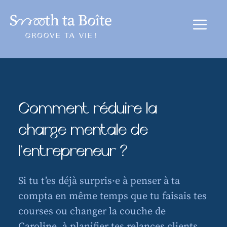
au
contenu
Menu
Comment réduire la
charge mentale de
l’entrepreneur ?
Si tu t’es déjà surpris·e à penser à ta
compta en même temps que tu faisais tes
courses ou changer la couche de
Caroline, à planifier tes relances clients