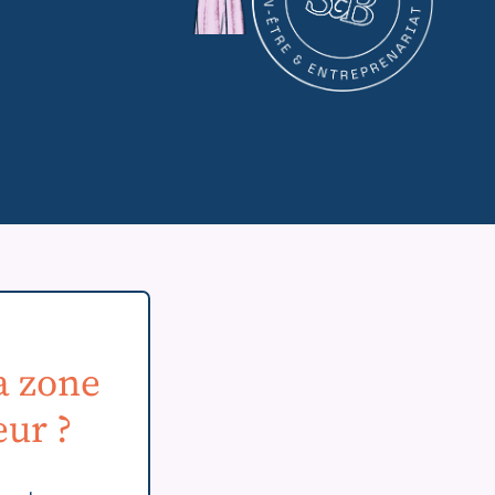
sa zone
eur ?