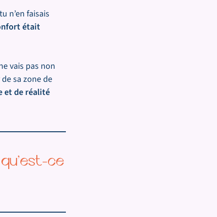
u n’en faisais
nfort était
e ne vais pas non
r de sa zone de
 et de réalité
 qu’est-ce