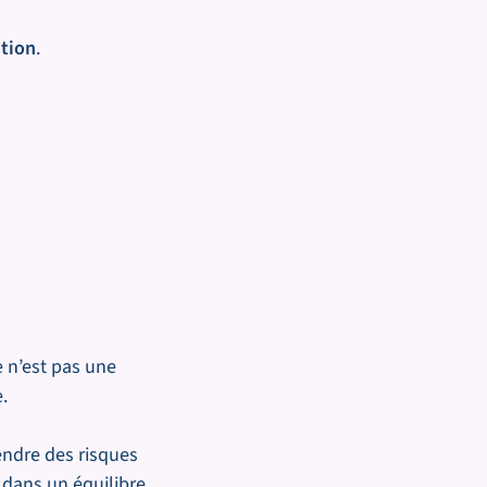
tion
.
 n’est pas une
.
endre des risques
t dans un équilibre