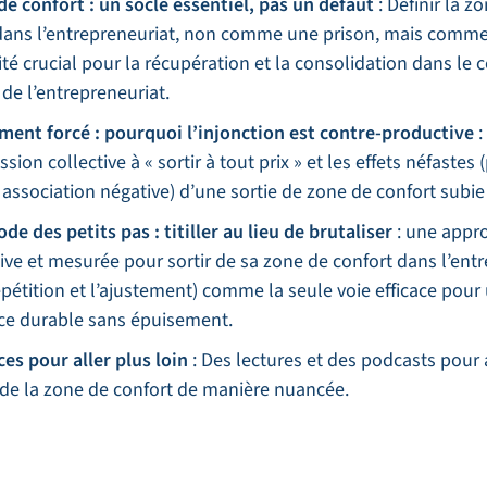
de confort : un socle essentiel, pas un défaut
: Définir la z
dans l’entrepreneuriat, non comme une prison, mais comm
ité crucial pour la récupération et la consolidation dans le 
 de l’entrepreneuriat.
ent forcé : pourquoi l’injonction est contre-productive
:
ssion collective à « sortir à tout prix » et les effets néfastes
 association négative) d’une sortie de zone de confort subie 
de des petits pas : titiller au lieu de brutaliser
: une appr
ive et mesurée pour sortir de sa zone de confort dans l’ent
répétition et l’ajustement) comme la seule voie efficace pour
ce durable sans épuisement.
es pour aller plus loin
: Des lectures et des podcasts pour
e de la zone de confort de manière nuancée.