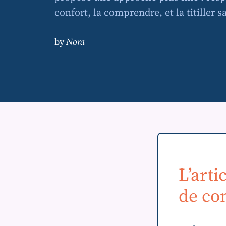
confort, la comprendre, et la titiller s
by
Nora
L’arti
de co