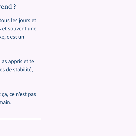
rend ?
ous les jours et
es et souvent une
e, c’est un
 as appris et te
s de stabilité,
ça, ce n’est pas
main.