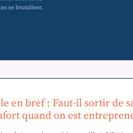
ans se brutaliser.
cle en bref : Faut-il sortir de 
nfort quand on est entrepren