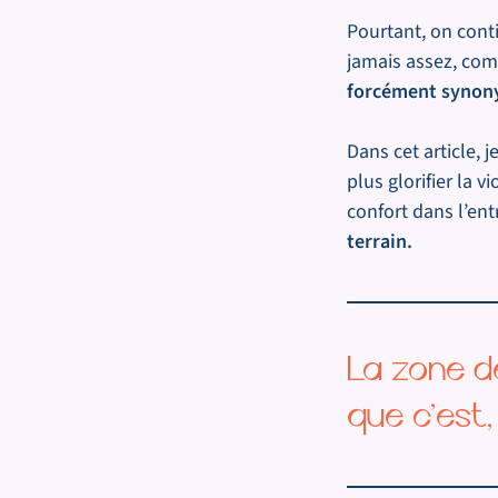
Pourtant, on conti
jamais assez, comm
forcément synon
Dans cet article, j
plus glorifier la 
confort dans l’ent
terrain.
La zone d
que c’est,