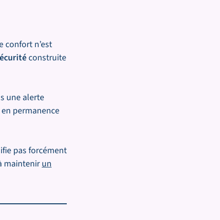
e confort n’est
écurité
construite
as une alerte
re en permanence
ifie pas forcément
à maintenir
un