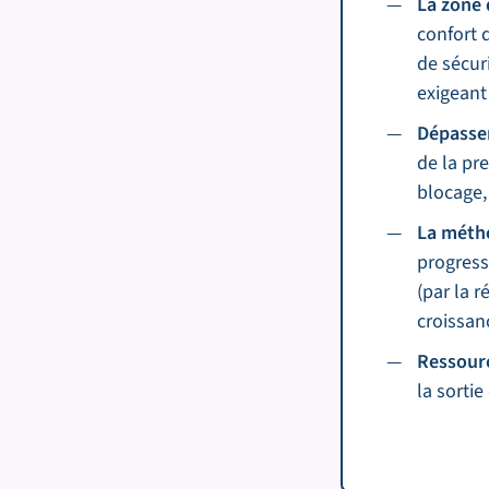
La zone 
confort 
de sécur
exigeant
Dépassem
de la pre
blocage,
La métho
progress
(par la 
croissan
Ressourc
la sorti