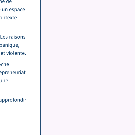
one de
e un espace
contexte
 Les raisons
 (panique,
et violente.
oche
repreneuriat
 une
 approfondir