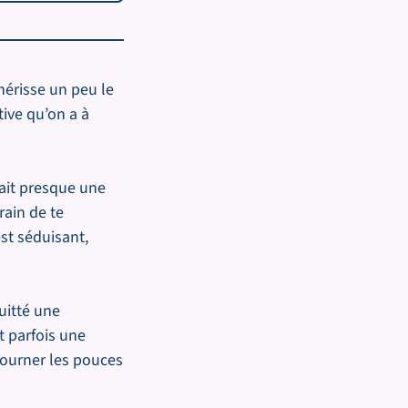
 hérisse un peu le
tive qu’on a à
rait presque une
rain de te
st séduisant,
uitté une
t parfois une
tourner les pouces