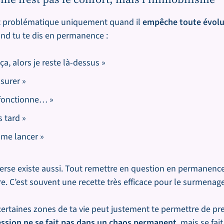
nt problématique uniquement quand il
empêche toute évolu
nd tu te dis en permanence :
 ça, alors je reste là-dessus »
ssurer »
 fonctionne… »
s tard »
 me lancer »
verse existe aussi. Tout remettre en question en permanence
e. C’est souvent une recette très efficace pour le surmenage
 certaines zones de ta vie peut justement te permettre de pr
ession ne se fait pas dans un chaos permanent
, mais se fai