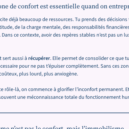
one de confort est essentielle quand on entrep
icite déjà beaucoup de ressources. Tu prends des décisions t
rtitude, de la charge mentale, des responsabilités financièr
 Dans ce contexte, avoir des repères stables n’est pas un lux
 sert aussi à
récupérer
. Elle permet de consolider ce que tu
cessaire pour ne pas t’épuiser complètement. Sans ces zone
coûteux, plus lourd, plus anxiogène.
 rôle-là, on commence à glorifier l’inconfort permanent. Et 
t souvent une méconnaissance totale du fonctionnement hu
ème n’est pas le confort, mais l’immobilisme