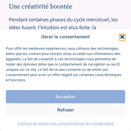
Une créativité boostée
Pendant certaines phases du cycle menstruel, les
idées fusent, l’intuition est plus forte, la
communication plus fluide. Quand tu le sais, tu
Gérer le consentement
peux planifier ton contenu, tes brainstormings, ou
Pour offrir les meilleures expériences, nous utilisons des technologies
tes rendez-vous créatifs à ces moments-là. Et tu
telles que les cookies pour stocker et/ou accéder aux informations des
verras que ton inspiration devient plus naturelle,
appareils. Le fait de consentir à ces technologies nous permettra de
traiter des données telles que le comportement de navigation ou les ID
plus sincère. Et finalement, entreprendre avec son
uniques sur ce site. Le fait de ne pas consentir ou de retirer son
cycle menstruel, c’est un peu comme si
ton corps
consentement peut avoir un effet négatif sur certaines caractéristiques
et fonctions.
et ton cerveau se mettaient enfin d’accord pour
travailler ensemble.
Accepter
Refuser
Un rapport au corps plus doux (et plus
Politique de gestion des cookies
Politique de confidentialité
honnête)