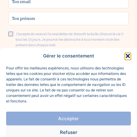
J’accepte de recevoir la newsletter de
Smooth ta boîte (Groove ta vie !)
tous les 15 jours. Je pourrai me désinscrire à tout moment via le lien
présent dans chaque mail.
Gérer le consentement
S'inscrire
Pour offrir les meilleures expériences, nous utilisons des technologies
telles que les cookies pour stocker et/ou accéder aux informations des
appareils. Le fait de consentir à ces technologies nous permettra de
traiter des données telles que le comportement de navigation ou les ID
uniques sur ce site. Le fait de ne pas consentir ou de retirer son
Instagram
consentement peut avoir un effet négatif sur certaines caractéristiques
Retrouvez-nous sur
et fonctions.
LinkedIn
TikTok
Pinterest
Accepter
Ce site web a été fait avec amour par : Identité
Refuser
visuelle & design · Studio La Juria ·