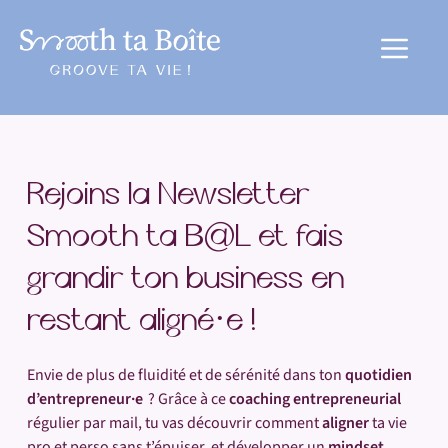
au
contenu
Menu
Rejoins la Newsletter
Smooth ta B@L et fais
grandir ton business en
restant aligné·e !
Envie de plus de fluidité et de sérénité dans ton
quotidien
d’entrepreneur·e
? Grâce à ce
coaching entrepreneurial
régulier par mail, tu vas découvrir comment
aligner
ta vie
pro et perso sans t’épuiser, et développer un
mindset